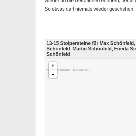
wieder an die Betroffenen erinnern, heute 
So etwas darf niemals wieder geschehen.
13-15 Stolpersteine für Max Schönfeld,
Schönfeld, Martin Schönfeld, Frieda S
Schönfeld
+
Karte wird geladen - bitte warten...
-