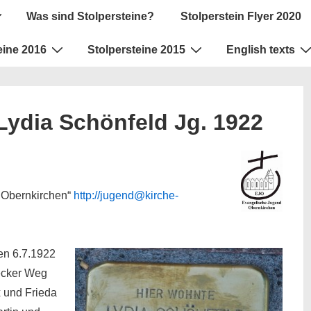
ion
Was sind Stolpersteine?
Stolperstein Flyer 2020
eine 2016
Stolpersteine 2015
English texts
 Lydia Schönfeld Jg. 1922
d Obernkirchen“
http://jugend@kirche-
n 6.7.1922
ecker Weg
x und Frieda