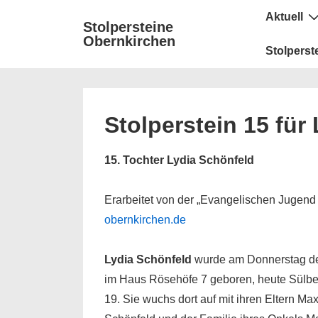
↓
Secondary
Hauptnavigat
Aktuell
Stolpersteine
Zum
Navigation
Obernkirchen
Inhalt
Stolperst
Stolperstein 15 für
15. Tochter Lydia Schönfeld
Erarbeitet von der „Evangelischen Jugen
obernkirchen.de
Lydia Schönfeld
wurde am Donnerstag de
im Haus Rösehöfe 7 geboren, heute Sülb
19. Sie wuchs dort auf mit ihren Eltern Ma