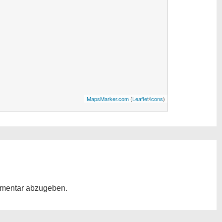
MapsMarker.com
(
Leaflet
/
icons
)
mentar abzugeben.