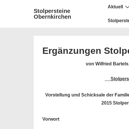
↓
Secondary
Hauptnavigat
Aktuell
Stolpersteine
Zum
Navigation
Obernkirchen
Inhalt
Stolperst
Ergänzungen Stolp
von Wilfried Bartels
Stolpers
Vorstellung und Schicksale
der Famili
2015 Stolper
Vorwort