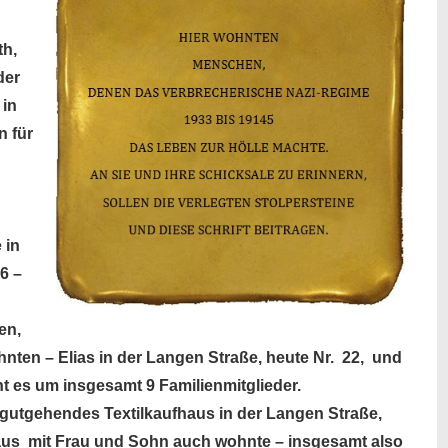
th,
der
 in
n für
 in
6 –
en,
ohnten – Elias in der Langen Straße, heute Nr. 22, und
t es um insgesamt 9 Familienmitglieder.
in gutgehendes Textilkaufhaus in der Langen Straße,
 Haus mit Frau und Sohn auch wohnte – insgesamt also