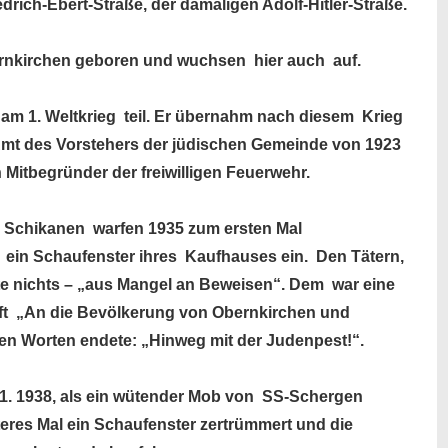
edrich-Ebert-Straße, der damaligen Adolf-Hitler-Straße.
bernkirchen geboren und wuchsen hier auch auf.
am 1. Weltkrieg teil.
Er übernahm nach diesem Krieg
 Amt des Vorstehers der jüdischen Gemeinde von 1923
 Mitbegründer der freiwilligen Feuerwehr.
d Schikanen warfen 1935 zum ersten Mal
ein Schaufenster ihres Kaufhauses ein. Den Tätern,
rte nichts – „aus Mangel an Beweisen“. Dem war eine
ift „An die Bevölkerung von Obernkirchen und
n Worten endete: „Hinweg mit der Judenpest!“.
11. 1938, als ein wütender Mob von SS-Schergen
eres Mal ein Schaufenster zertrümmert und die