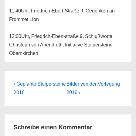
11:40Uhr, Friedrich-Ebert-Straße 9, Gedenken an
Frommet Lion
12:00Uhr, Friedrich-Ebert-straße 9, Schlußworte:
Christoph von Abendroth, Initiative Stolpersteine
Obernkirchen
Beitragsnavigation
Previous
Next
‹ Geplante Stolpersteine
Bilder von der Verlegung
Post
Post
2016
2016 ›
is
is
Schreibe einen Kommentar