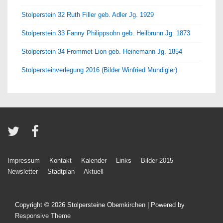
Stolperstein 32 Ruth Filler geb. Adler Jg. 1929
Stolperstein 33 Fanny Philippsohn geb. Heilbrunn Jg. 1873
Stolperstein 34 Frommet Lion geb. Heinemann Jg. 1854
Stolpersteinverlegung 2016 (Bilder Winfried Mundigler)
Footer-
Impressum
Kontakt
Kalender
Links
Bilder 2015
Newsletter
Stadtplan
Aktuell
Menü
Copyright © 2026
Stolpersteine Obernkirchen
| Powered by
Responsive Theme