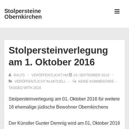
↓
Stolpersteine
Zum
Obernkirchen
MEN
Inhalt
Hauptnavigation
Stolpersteinverlegung
am 1. Oktober 2016
RALFS
VERÖFFENTLICHT AM
24. SEPTEMBER 2016
VERÖFFENTLICHT IN
AKTUELL
KEINE KOMMENTARE
TAGGED WITH
2016
Stolpersteinverlegung am 01. Oktober 2016 für weitere
16 ehemalige jüdische Bewohner Obernkirchens
Der Künstler Gunter Demnig wird am 01. Oktober 2016