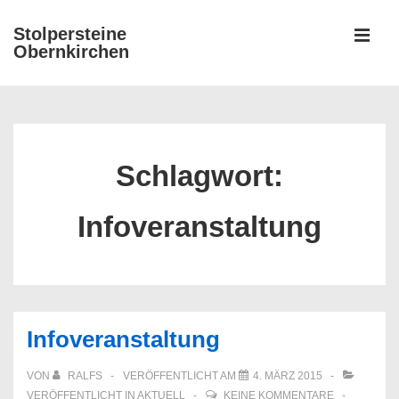
↓
Stolpersteine
Zum
Obernkirchen
MEN
Inhalt
Hauptnavigation
Schlagwort:
Infoveranstaltung
Infoveranstaltung
VON
RALFS
VERÖFFENTLICHT AM
4. MÄRZ 2015
VERÖFFENTLICHT IN
AKTUELL
KEINE KOMMENTARE