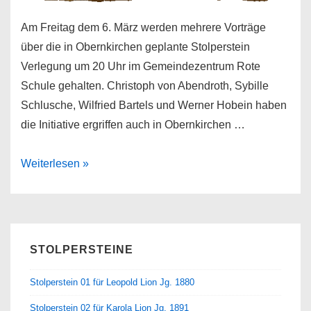
Am Freitag dem 6. März werden mehrere Vorträge
über die in Obernkirchen geplante Stolperstein
Verlegung um 20 Uhr im Gemeindezentrum Rote
Schule gehalten. Christoph von Abendroth, Sybille
Schlusche, Wilfried Bartels und Werner Hobein haben
die Initiative ergriffen auch in Obernkirchen …
Infoveranstaltung
Weiterlesen »
STOLPERSTEINE
Stolperstein 01 für Leopold Lion Jg. 1880
Stolperstein 02 für Karola Lion Jg. 1891